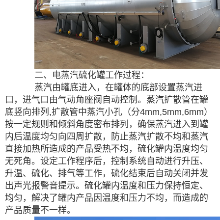
二、电蒸汽硫化罐工作过程：
蒸汽由罐底进入，在罐体的底部设置蒸汽进
口，进气口由气动角座阀自动控制。蒸汽扩散管在罐
底竖向排列
,
扩散管中蒸汽小孔（分
4mm,5mm,6mm
）
按一定规则和倾斜角度密布排列，确保蒸汽进入到罐
内后温度均匀向四周扩散，防止蒸汽扩散不均和蒸汽
直接加热所造成的产品受热不均，硫化罐内温度均匀
无死角。设定工作程序后，控制系统自动进行升压、
升温、硫化、排气等工作，硫化结束后自动关闭并发
出声光报警音提示。硫化罐内温度和压力保持恒定、
均匀，解决了罐内产品因温度和压力不均，而造成的
产品质量不一样。